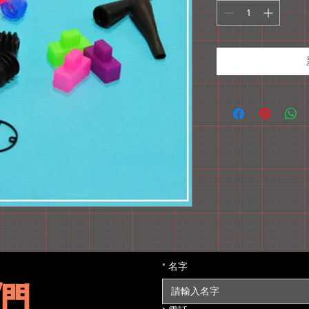
*
名字
們