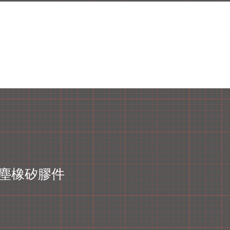
塵橡矽膠件