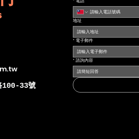
*
電話
S
地址
*
電子郵件
*
諮詢內容
om.tw
00-33號